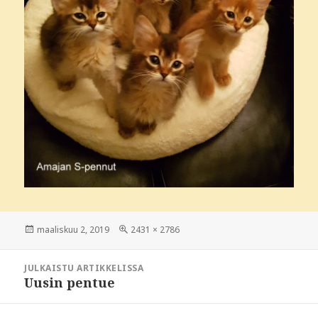
Julkaistu
maaliskuu 2, 2019
Täysikokoinen
2431 × 2786
Artikkelien
JULKAISTU ARTIKKELISSA
selaus
Uusin pentue