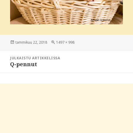
Julkaistu
tammikuu 22, 2018
Täysikokoinen
1497 × 998
Artikkelien
JULKAISTU ARTIKKELISSA
selaus
Q-pennut