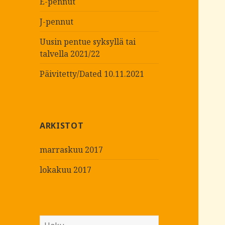
E-pennut
J-pennut
Uusin pentue syksyllä tai
talvella 2021/22
Päivitetty/Dated 10.11.2021
ARKISTOT
marraskuu 2017
lokakuu 2017
H