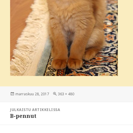
Julkaistu
marraskuu 28, 2017
Täysikokoinen
363 × 480
Artikkelien
JULKAISTU ARTIKKELISSA
selaus
B-pennut